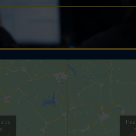
es de
Haz 
te
m