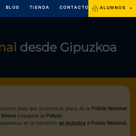
BLOG
TIENDA
CONTACTO
ALUMNOS
nal
desde Gipuzkoa
camino para que alcances tu plaza en la
Policía Nacional
 Básica
(categoría de
Policía
).
experiencia en la formación
en exclusiva
a Policía Nacional,