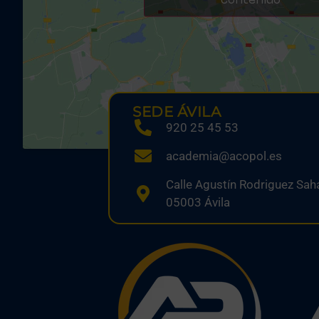
contenido
SEDE ÁVILA
920 25 45 53
academia@acopol.es
Calle Agustín Rodriguez Saha
05003 Ávila