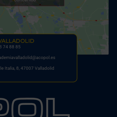
contenido
VALLADOLID
3 74 88 85
ademiavalladolid@acopol.es
le Italia, 8, 47007 Valladolid