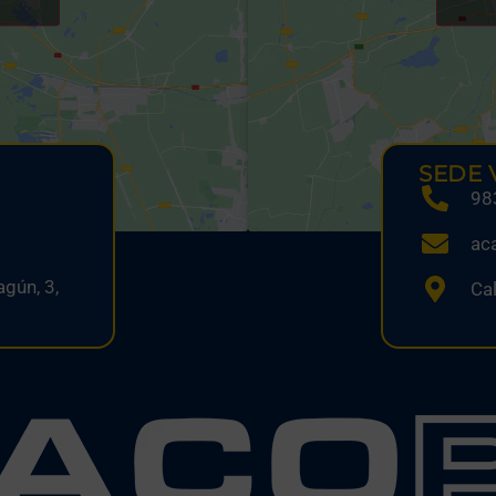
SEDE 
98
ac
gún, 3,
Cal