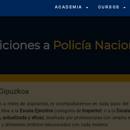
ACADEMIA
CURSOS
iciones a
Policía Nacio
 Gipuzkoa
 a miles de aspirantes, te acompañaremos en cada paso del 
libre a la
Escala Ejecutiva
(categoría de
Inspector
) o a la
Escala
, actualizada y eficaz
, diseñada por profesionales con amplia 
o y diferentes ámbitos relacionados con cada materia.