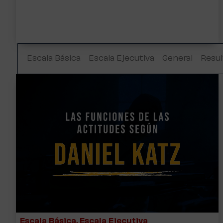
Escala Básica
Escala Ejecutiva
General
Resul
Escala Básica
,
Escala Ejecutiva