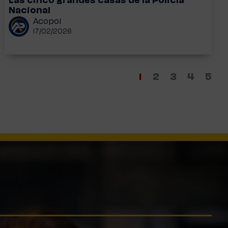
Las cinco grandes casas de la Policía
Nacional
Acopol
17/02/2026
1
2
3
4
5