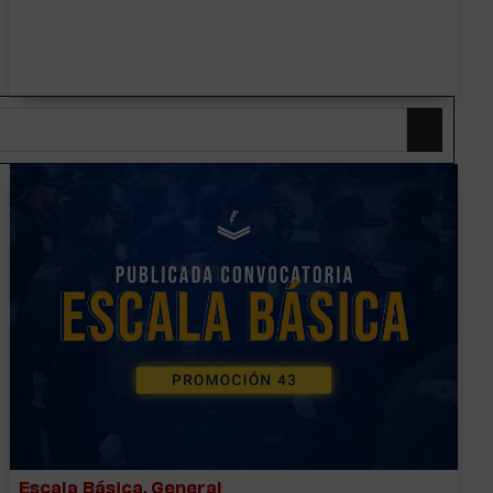
Escala Básica
,
General