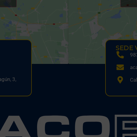
SEDE 
98
ac
gún, 3,
Cal