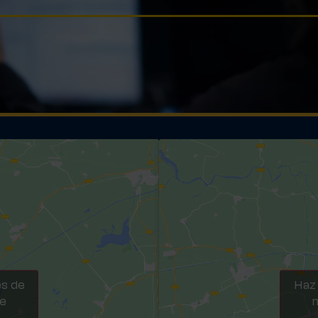
es de
Haz 
te
m