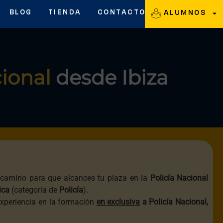
BLOG
TIENDA
CONTACTO
ALUMNOS
cional
desde Ibiza
camino para que alcances tu plaza en la
Policía Nacional
ica
(categoría de
Policía
).
experiencia en la formación
en exclusiva
a Policía Nacional,