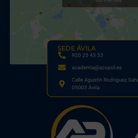
contenido
SEDE ÁVILA
920 25 45 53
academia@acopol.es
Calle Agustín Rodriguez Saha
05003 Ávila