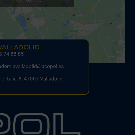
contenido
VALLADOLID
3 74 88 85
ademiavalladolid@acopol.es
le Italia, 8, 47007 Valladolid