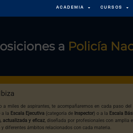
ACADEMIA
CURSOS
osiciones a
Policía Na
Ibiza
 a miles de aspirantes, te acompañaremos en cada paso del 
e a la
Escala Ejecutiva
(categoría de
Inspector
) o a la
Escala Bás
, actualizada y eficaz
, diseñada por profesionales con amplia 
o y diferentes ámbitos relacionados con cada materia.