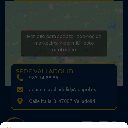
Haz clic para aceptar cookies de
marketing y permitir este
contenido
SEDE VALLADOLID
983 74 88 85
academiavalladolid@acopol.es
Calle Italia, 8, 47007 Valladolid