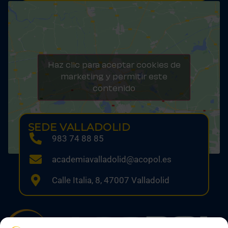
Haz clic para aceptar cookies de
marketing y permitir este
contenido
SEDE VALLADOLID
983 74 88 85
academiavalladolid@acopol.es
Calle Italia, 8, 47007 Valladolid