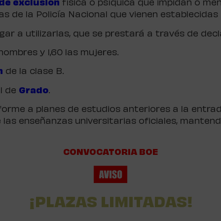
de exclusión
física o psíquica que impidan o me
s de la Policía Nacional que vienen establecidas 
legar a utilizarlas, que se prestará a través de decl
hombres y 1,60 las mujeres.
n
de la clase B.
al de
Grado
.
nforme a planes de estudios anteriores a la entra
e las enseñanzas universitarias oficiales, mante
CONVOCATORIA BOE
¡PLAZAS LIMITADAS!