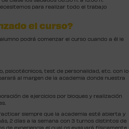
o de clase los sábados 08:30 h. a 15:00 h.
ecesitemos para realizar todo el trabajo
nzado el curso?
el alumno podrá comenzar el curso cuando a él le
?
 psicotécnicos, test de personalidad, etc. con lo
eparará al margen de la academia donde nuestra
ración de ejercicios por bloques y realización
es.
racticar siempre que la academia esté abierta y
más, 2 días a la semana con 3 turnos distintos de
 de experiencia el cual os evaluará físicamente