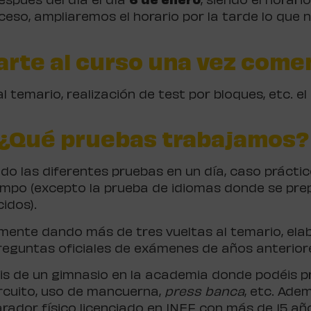
espués del día el día
6 de enero
, siendo el horari
o, ampliaremos el horario por la tarde lo que n
arte al curso una vez come
al temario, realización de test por bloques, etc. 
¿Qué pruebas trabajamos
las diferentes pruebas en un día, caso práctico,
iempo (excepto la prueba de idiomas donde se pr
idos).
ente dando más de tres vueltas al temario, elabo
eguntas oficiales de exámenes de años anterior
éis de un gimnasio en la academia donde podéis p
ircuito, uso de mancuerna,
press
banca
, etc. Ade
dor físico licenciado en INEF con más de 15 años