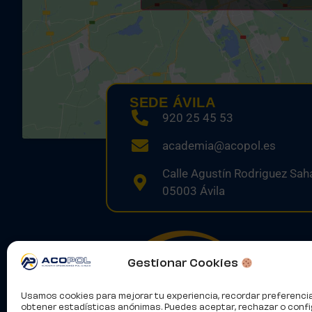
SEDE ÁVILA
920 25 45 53
academia@acopol.es
Calle Agustín Rodriguez Saha
05003 Ávila
Gestionar Cookies
Usamos cookies para mejorar tu experiencia, recordar preferenci
obtener estadísticas anónimas. Puedes aceptar, rechazar o confi