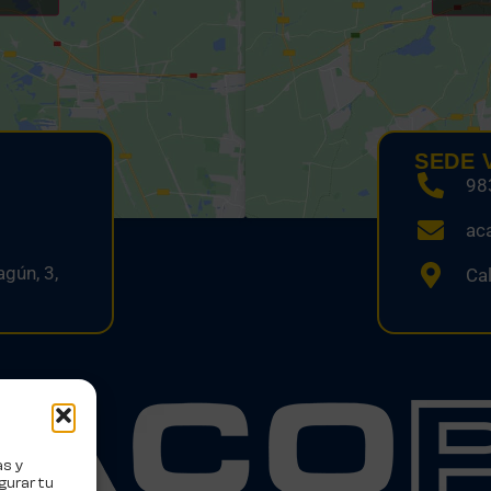
SEDE 
98
ac
gún, 3,
Cal
as y
gurar tu