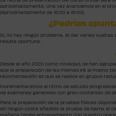
La fecha de presentación del curso oficial será d
aproximadamente. Una vez avancemos en el proces
(Aproximadamente de 16:00 a 18:00).
¿Podrías apunt
Sí, no hay ningún problema. Al dar varias vueltas 
resulte oportuno.
Desde el año 2020 como novedad, se han agrupado 
que la preparación de las mismas irá al mismo t
recomendación es que se realice en grupos reduc
Incrementaremos el ritmo de estudio progresivam
de exámenes generales con gran contenido de pr
Para la preparación de la pruebas físicas dispon
sin ningún coste añadido la prueba de barra, el c
mañana tenéis entrenamiento con nuestro prepara