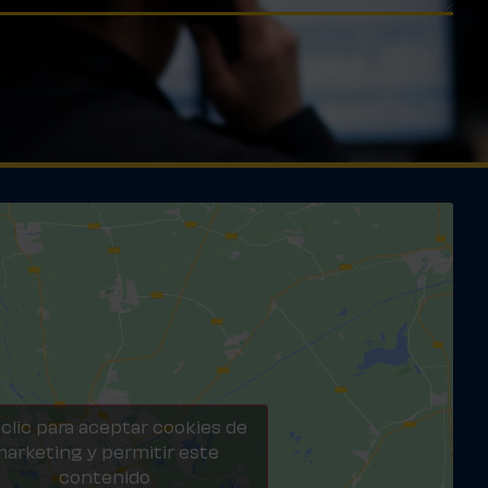
clic para aceptar cookies de
arketing y permitir este
contenido