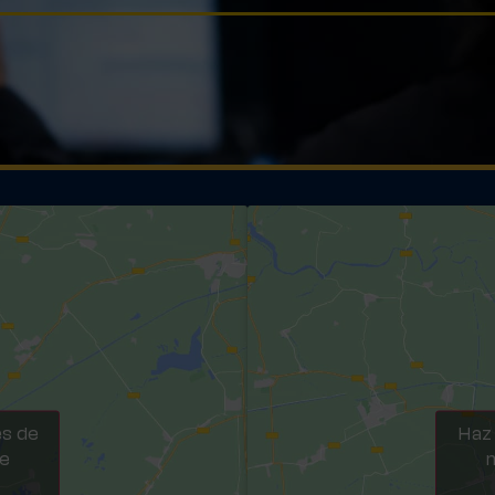
es de
Haz 
te
m