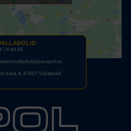
VALLADOLID
3 74 88 85
ademiavalladolid@acopol.es
le Italia, 8, 47007 Valladolid