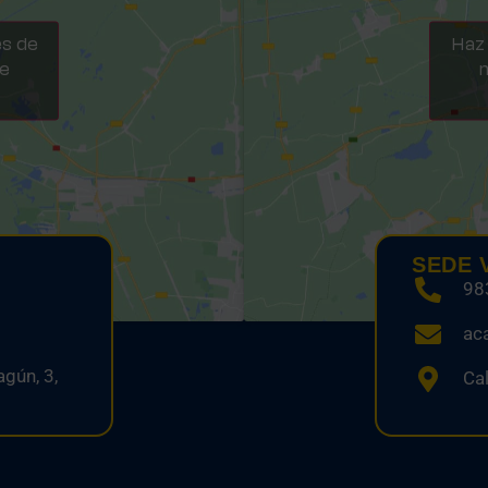
es de
Haz 
te
m
SEDE 
98
ac
gún, 3,
Cal