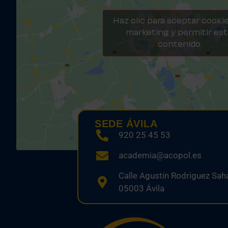
Haz clic para aceptar cooki
marketing y permitir es
contenido
SEDE ÁVILA
920 25 45 53
academia@acopol.es
Calle Agustín Rodriguez Saha
05003 Ávila