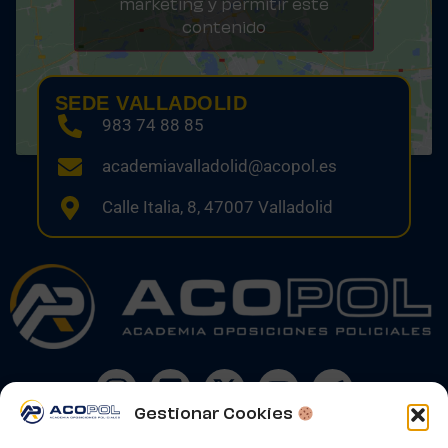
marketing y permitir este
contenido
SEDE VALLADOLID
983 74 88 85
academiavalladolid@acopol.es
Calle Italia, 8, 47007 Valladolid
Gestionar Cookies