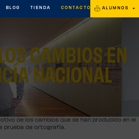
BLOG
TIENDA
CONTACTO
ALUMNOS
 LOS CAMBIOS EN
ICÍA NACIONAL
motivo de los cambios que se han producido en el
 la prueba de ortografía.