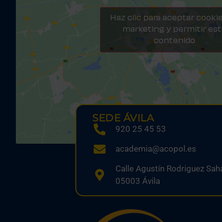
Haz clic para aceptar cooki
marketing y permitir es
contenido
SEDE ÁVILA
920 25 45 53
academia@acopol.es
Calle Agustín Rodriguez Saha
05003 Ávila