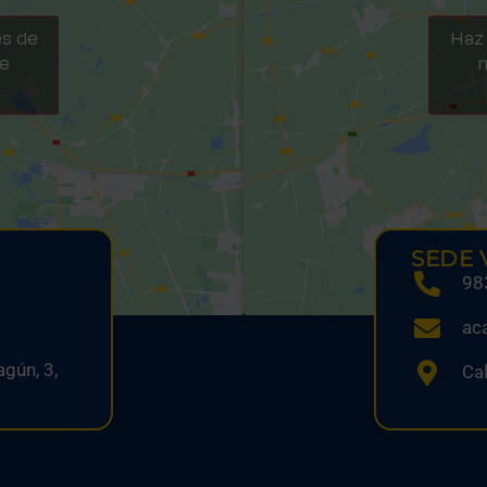
es de
Haz 
te
m
SEDE 
98
ac
gún, 3,
Cal