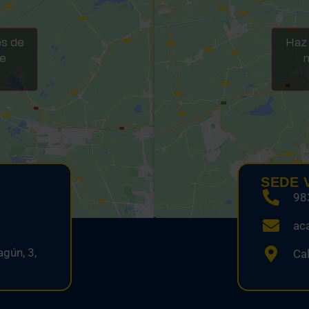
es de
Haz 
te
m
SEDE 
98
ac
gún, 3,
Cal