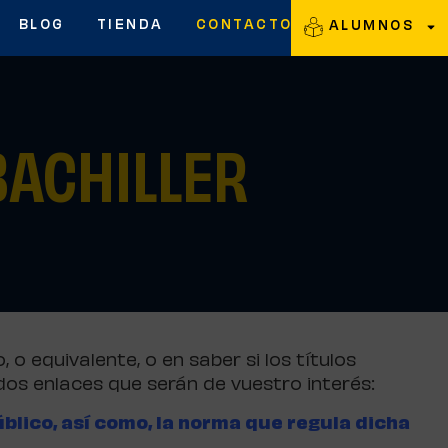
BLOG
TIENDA
CONTACTO
ALUMNOS
BACHILLER
o equivalente, o en saber si los títulos
dos enlaces que serán de vuestro interés:
úblico, así como, la norma que regula dicha