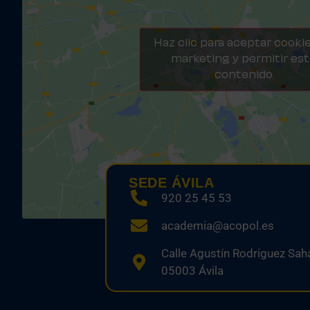
Haz clic para aceptar cooki
marketing y permitir es
contenido
SEDE ÁVILA
920 25 45 53
academia@acopol.es
Calle Agustín Rodriguez Saha
05003 Ávila