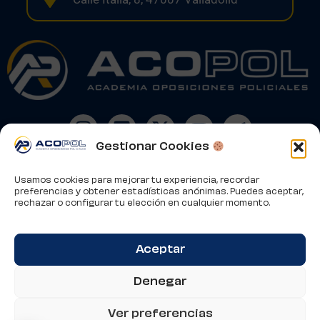
Gestionar Cookies
Usamos cookies para mejorar tu experiencia, recordar
Aviso Legal
preferencias y obtener estadísticas anónimas. Puedes aceptar,
Condiciones de Contratación
rechazar o configurar tu elección en cualquier momento.
Política de Privacidad
Política de Cookies
Aceptar
Este sitio está protegido por reCAPTCHA y se aplican la
Política de Privacidad
y los
Términos de Servicio
de
Google.
Denegar
Ver preferencias