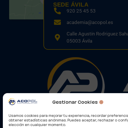
SEDE ÁVILA
920 25 45 53
academia@acopol.es
Calle Agustín Rodriguez Saha
05003 Ávila
Gestionar Cookies
Usamos cookies para mejorar tu experiencia, recordar preferenci
obtener estadísticas anónimas. Puedes aceptar, rechazar o confi
elección en cualquier momento.