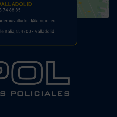
VALLADOLID
3 74 88 85
ademiavalladolid@acopol.es
le Italia, 8, 47007 Valladolid