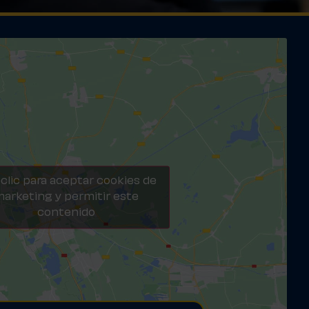
clic para aceptar cookies de
arketing y permitir este
contenido