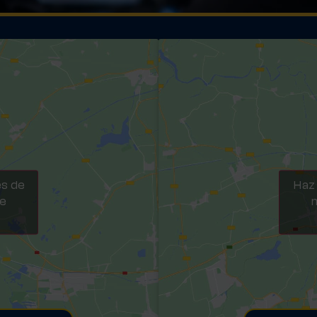
es de
Haz 
te
m