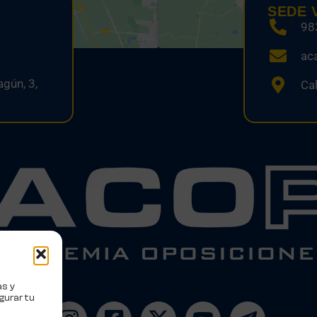
SEDE 
98
ac
gún, 3,
Cal
as y
gurar tu