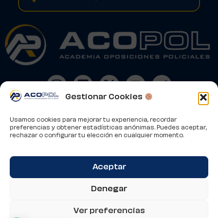
Gestionar Cookies
Usamos cookies para mejorar tu experiencia, recordar
Aviso Legal
preferencias y obtener estadísticas anónimas. Puedes aceptar,
Condiciones de Contratación
rechazar o configurar tu elección en cualquier momento.
Política de Privacidad
Política de Cookies
Aceptar
Este sitio está protegido por reCAPTCHA y se aplican la
Política de Privacidad
y los
Términos de Servicio
de
Google.
Denegar
Ver preferencias