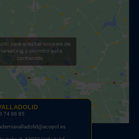
clic para aceptar cookies de
arketing y permitir este
contenido
VALLADOLID
3 74 88 85
ademiavalladolid@acopol.es