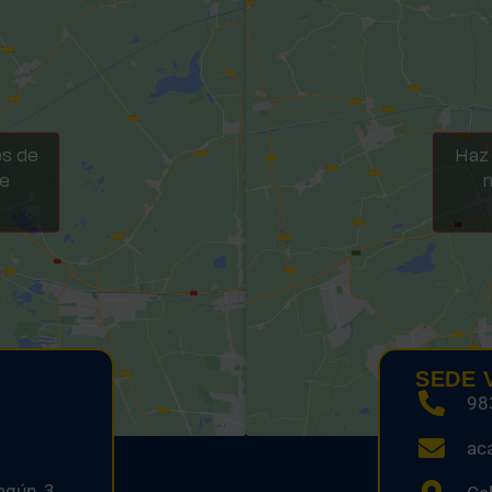
es de
Haz 
te
m
SEDE 
98
ac
gún, 3,