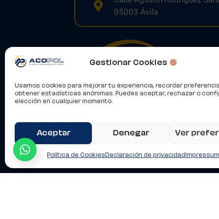
05003 Ávila
Gestionar Cookies
Usamos cookies para mejorar tu experiencia, recordar preferenci
obtener estadísticas anónimas. Puedes aceptar, rechazar o confi
elección en cualquier momento.
Aceptar
Denegar
Ver prefe
Hablemos
Política de Cookies
Declaración de privacidad
Impressu
Aviso Legal
Condiciones de Contratación
Polític
Este sitio está protegido por reCAPTCHA y se aplican la
Política de Privacidad
y los
Términos de Servicio
de