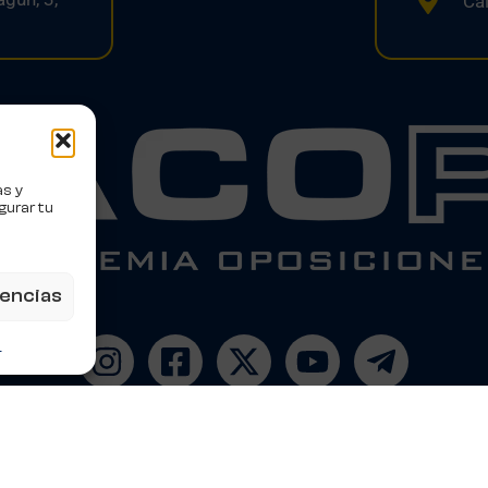
Cal
as y
gurar tu
rencias
m
a de Privacidad
Política de Cookies
 Google.