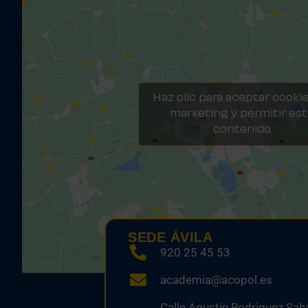
Haz clic para aceptar cooki
marketing y permitir es
contenido
SEDE ÁVILA
920 25 45 53
academia@acopol.es
Calle Agustín Rodriguez Saha