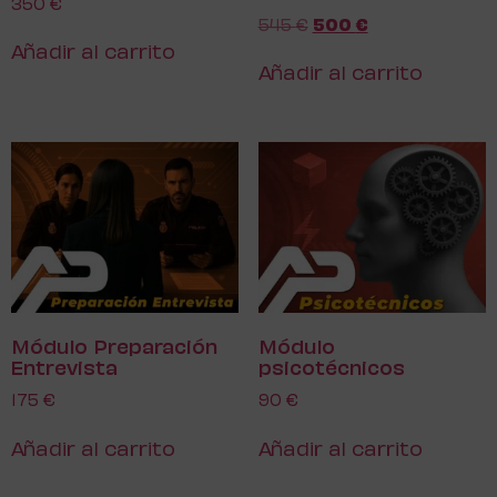
350
€
545
€
500
€
Añadir al carrito
Añadir al carrito
Módulo Preparación
Módulo
Entrevista
psicotécnicos
175
€
90
€
Añadir al carrito
Añadir al carrito